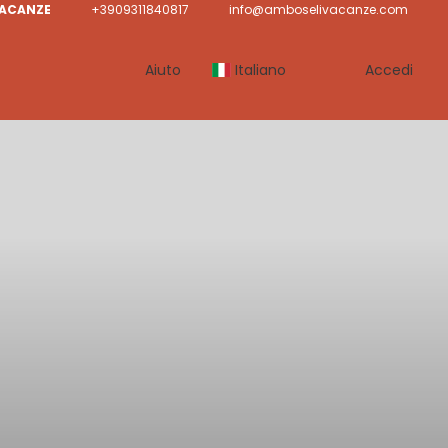
VACANZE
+3909311840817
info@amboselivacanze.com
Aiuto
Italiano
Accedi