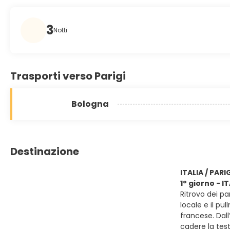
3
Notti
Trasporti verso Parigi
Bologna
Destinazione
ITALIA / PARI
1° giorno - IT
Ritrovo dei pa
locale e il pu
francese. Dal
cadere la test