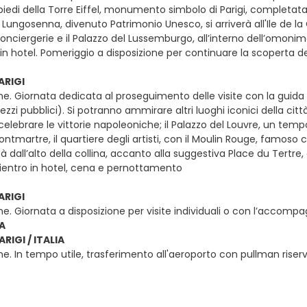
iedi della Torre Eiffel, monumento simbolo di Parigi, completata 
 Lungosenna, divenuto Patrimonio Unesco, si arriverà all'Ile de l
onciergerie e il Palazzo del Lussemburgo, all’interno dell’omoni
in hotel. Pomeriggio a disposizione per continuare la scoperta
ARIGI
ne. Giornata dedicata al proseguimento delle visite con la guida 
 mezzi pubblici). Si potranno ammirare altri luoghi iconici della ci
celebrare le vittorie napoleoniche; il Palazzo del Louvre, un tem
tmartre, il quartiere degli artisti, con il Moulin Rouge, famoso 
à dall’alto della collina, accanto alla suggestiva Place du Tertre, d
 Rientro in hotel, cena e pernottamento
ARIGI
ne. Giornata a disposizione per visite individuali o con l’acco
IA
ARIGI / ITALIA
e. In tempo utile, trasferimento all'aeroporto con pullman riser