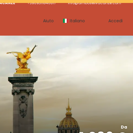
VACANZE
+3909311840817
info@amboselivacanze.com
Aiuto
Italiano
Accedi
Da