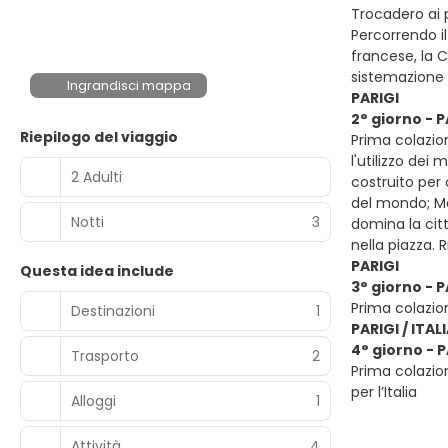
Trocadero ai p
Percorrendo il
francese, la C
sistemazione 
Ingrandisci mappa
PARIGI
2° giorno - P
Riepilogo del viaggio
Prima colazio
l'utilizzo dei
2 Adulti
costruito per 
del mondo; Mon
Notti
3
domina la citt
nella piazza.
PARIGI
Questa idea include
3° giorno - P
Prima colazio
Destinazioni
1
PARIGI / ITAL
4° giorno - P
Trasporto
2
Prima colazion
per l’Italia
Alloggi
1
Attività
4