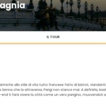
pagnia
IL TOUR
etniche allo stile di vita tutto francese fatto di bistrot, viandan
Senna che la attraversa, Parigi non stanca mai. A definirla, bas
nd ti farà vivere la città come un vero parigino, muovendoti a pi