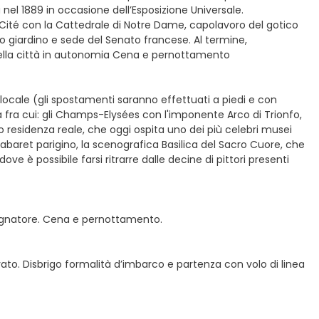
nel 1889 in occasione dell’Esposizione Universale.
a Cité con la Cattedrale di Notre Dame, capolavoro del gotico
mo giardino e sede del Senato francese. Al termine,
 della città in autonomia Cena e pernottamento
locale (gli spostamenti saranno effettuati a piedi e con
ttà fra cui: gli Champs-Elysées con l'imponente Arco di Trionfo,
po residenza reale, che oggi ospita uno dei più celebri musei
cabaret parigino, la scenografica Basilica del Sacro Cuore, che
ove è possibile farsi ritrarre dalle decine di pittori presenti
mpagnatore. Cena e pernottamento.
vato. Disbrigo formalità d’imbarco e partenza con volo di linea