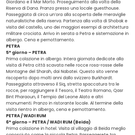
Giordano e il Mar Morto. Proseguimento alla volta della
Riserva di Dana. Pranzo presso una locale guesthouse.
Passeggiata di circa un’ora alla scoperta delle meraviglie
naturalistiche della riserva. Partenza alla volta di Shobak e
visita del castello, uno dei maggiori esempi di architettura
militare crociata. Arrivo in serata a Petra e sistemazione in
albergo. Cena e pernottamento.
PETRA
5° giorno – PETRA
Prima colazione in albergo. Intera giornata dedicate alla
visita di Petra città scavata nelle rocce rosa-rosse delle
Montagne del Sharah, dai Nabatei. Questo sito venne
riscoperto dopo molti anni dallo svizzero Burkhardt.
Passeggiata attraverso il Siq, stretta spaccatura tra le
rocce, per raggiungere il Tesoro, il Teatro Romano, Qasr
Bint Pharaoun, il Tempio del Leone Alato e altri
monumenti. Pranzo in ristorante locale. Al termine della
visita rientro in albergo, cena e pernottamento.
PETRA / WADI RUM
6° giorno – PETRA / WADI RUM (Beida)
Prima colazione in hotel. Visita al villaggio di Beida meglio
conosciuto come la piccola Petra. Passeggerete tra