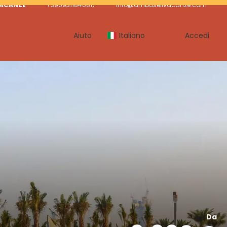
VACANZE
+3909311840817
info@amboselivacanze.com
Aiuto
Italiano
Accedi
Da