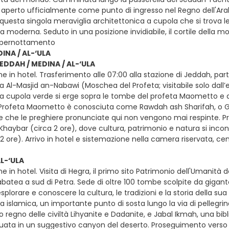
 aperto ufficialmente come punto di ingresso nel Regno dell'Arabi
 questa singola meraviglia architettonica a cupola che si trova
a moderna. Seduto in una posizione invidiabile, il cortile della mo
e pernottamento
INA / AL-‘ULA
JEDDAH / MEDINA / AL-‘ULA
e in hotel. Trasferimento alle 07:00 alla stazione di Jeddah, par
a Al-Masjid an-Nabawi (Moschea del Profeta; visitabile solo dall’
a cupola verde si erge sopra le tombe del profeta Maometto e dei
Profeta Maometto è conosciuta come Rawdah ash Sharifah, o Giard
ce che le preghiere pronunciate qui non vengono mai respinte. Pr
Khaybar (circa 2 ore), dove cultura, patrimonio e natura si incont
a 2 ore). Arrivo in hotel e sistemazione nella camera riservata, 
AL-‘ULA
e in hotel. Visita di Hegra, il primo sito Patrimonio dell'Umanità 
nabatea a sud di Petra. Sede di oltre 100 tombe scolpite da gigan
 esplorare e conoscere la cultura, le tradizioni e la storia della
l'era islamica, un importante punto di sosta lungo la via di pellegr
o regno delle civiltà Lihyanite e Dadanite, e Jabal Ikmah, una bibli
situata in un suggestivo canyon del deserto. Proseguimento verso 