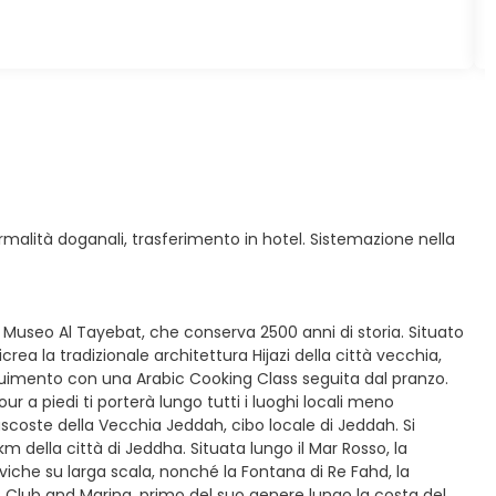
rmalità doganali, trasferimento in hotel. Sistemazione nella
 il Museo Al Tayebat, che conserva 2500 anni di storia. Situato
icrea la tradizionale architettura Hijazi della città vecchia,
seguimento con una Arabic Cooking Class seguita dal pranzo.
r a piedi ti porterà lungo tutti i luoghi locali meno
coste della Vecchia Jeddah, cibo locale di Jeddah. Si
km della città di Jeddha. Situata lungo il Mar Rosso, la
iviche su larga scala, nonché la Fontana di Re Fahd, la
Club and Marina, primo del suo genere lungo la costa del