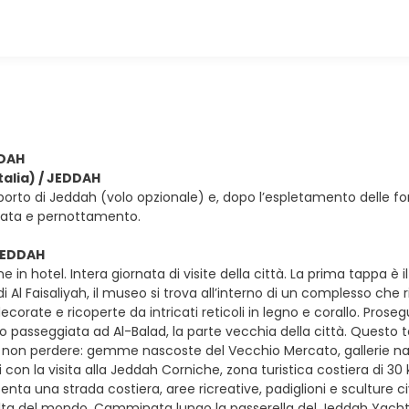
DDAH
Italia) / JEDDAH
oporto di Jeddah (volo opzionale) e, dopo l’espletamento delle fo
vata e pernottamento.
 JEDDAH
e in hotel. Intera giornata di visite della città. La prima tappa è
di Al Faisaliyah, il museo si trova all’interno di un complesso che r
ecorate e ricoperte da intricati reticoli in legno e corallo. Pro
 passeggiata ad Al-Balad, la parte vecchia della città. Questo tou
 non perdere: gemme nascoste del Vecchio Mercato, gallerie nas
 con la visita alla Jeddah Corniche, zona turistica costiera di 30 
nta una strada costiera, aree ricreative, padiglioni e sculture c
lta del mondo. Camminata lungo la passerella del Jeddah Yacht 