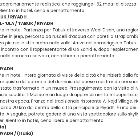
traordinariamente realistica, che raggiunge i 52 metri di altezz
 Rientro in hotel, cena e pernottamento
BUK / RIYADH
AL-‘ULA / TABUK / RIYADH
ne in hotel. Partenza per Tabuk attraverso Wadi Disah, una reg
he in jeep, percorso da ruscelli d’acqua con pareti a strapiombo
zo pic nic in stile arabo nella valle. Arrivo nel pomeriggio a Tab
, incontro con il rappresentante di Go Zahid e, dopo l’espletamen
nella camera riservata, cena libera e pernottamento
RIYADH
e in hotel. Intera giornata di visite della città che inizierà dall
iconquista del potere e del dominio del paese mostrando nei suoi c
stato trasformato in un museo. Proseguimento con la visita al M
ale saudita. Il Museo è un luogo di apprendimento e scoperta, of
a nostra epoca. Pranzo nel tradizionale ristorante Al Najd Village. 
 circa 20 km dal centro della città principale di Riyadh. È uno dei s
ta. A seguire, potrete godere di una vista spettacolare sullo skylin
. Rientro in hotel, cena libera e pernottamento.
lia)
IYADH / (Italia)