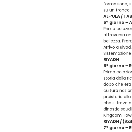
formazione, s
su un tronco.
AL-‘ULA / TA
5° giorno – 
Prima colazio
attraversa anc
bellezza. Pran
Arrivo a Riyad
Sistemazione 
RIYADH
6° giorno – 
Prima colazion
storia della r
dopo che era 
cultura nazion
preistoria all
che si trova a
dinastia saudi
Kingdom Tower
RIYADH / (ita
7° giorno – R