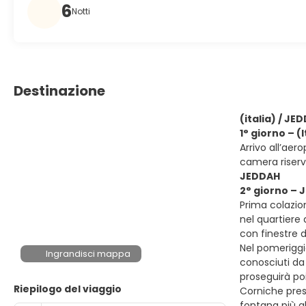
6
Notti
Destinazione
(italia) / JE
1° giorno – (
Arrivo all’aer
camera riser
JEDDAH
2° giorno –
Prima colazion
nel quartiere 
con finestre d
Nel pomeriggio
Ingrandisci mappa
conosciuti da
proseguirà poi
Riepilogo del viaggio
Corniche prese
fontana più a