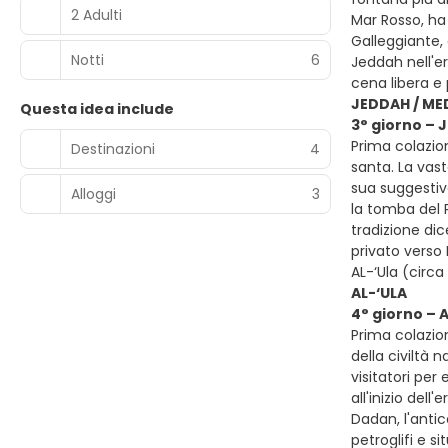
2 Adulti
Mar Rosso, ha
Galleggiante,
Notti
6
Jeddah nell'er
cena libera 
JEDDAH / MED
Questa idea include
3° giorno – 
Prima colazion
Destinazioni
4
santa. La vast
sua suggestiv
Alloggi
3
la tomba del 
tradizione di
privato verso 
AL-‘Ula (circ
AL-‘ULA
4° giorno – 
Prima colazion
della civiltà 
visitatori per
all'inizio del
Dadan, l'antic
petroglifi e 