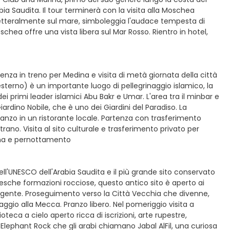
a Saudita. Il tour terminerà con la visita alla Moschea
 letteralmente sul mare, simboleggia l'audace tempesta di
schea offre una vista libera sul Mar Rosso. Rientro in hotel,
tenza in treno per Medina e visita di metà giornata della città
esterno) è un importante luogo di pellegrinaggio islamico, la
 primi leader islamici Abu Bakr e Umar. L'area tra il minbar e
ino Nobile, che è uno dei Giardini del Paradiso. La
anzo in un ristorante locale. Partenza con trasferimento
rano. Visita al sito culturale e trasferimento privato per
cena e pernottamento
dell'UNESCO dell'Arabia Saudita e il più grande sito conservato
tesche formazioni rocciose, questo antico sito è aperto ai
 sua gente. Proseguimento verso la Città Vecchia che divenne,
inaggio alla Mecca. Pranzo libero. Nel pomeriggio visita a
oteca a cielo aperto ricca di iscrizioni, arte rupestre,
Elephant Rock che gli arabi chiamano Jabal AlFil, una curiosa