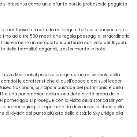
a e si presenta come un elefante con la proboscide poggiata
ione montuosa formata da un lungo e tortuoso canyon che si
 fino ad oltre 500 metri, che regala paesaggi di straordinaria
uk, trasferimento in aeroporto e partenza con volo per Riyadh.
to delle formalità doganali, trasferimento in hotel.
a fortezza Masmak, il palazzo si erge come un simbolo della
orridoi le caratteristiche di quell'epoca e dei suoi leader
useo Nazionale, principale custode del patrimonio e della
fre una panoramica della storia della civiltà araba dalla
Nel pomeriggio si prosegue con la visita della storica Diriyah
iti archeologici più importanti da dove inizia la storia della
e di Riyadh dal punto più alto della città: lo Sky Bridge alla