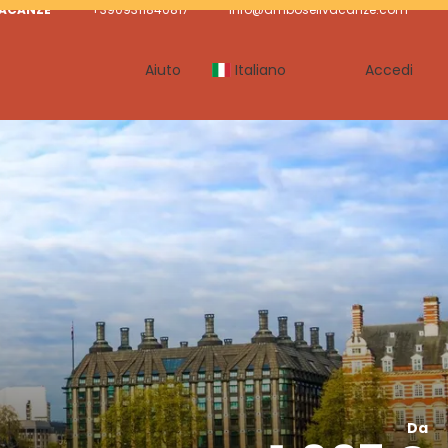
VACANZE
+3909311840817
info@amboselivacanze.com
Aiuto
Italiano
Accedi
Da