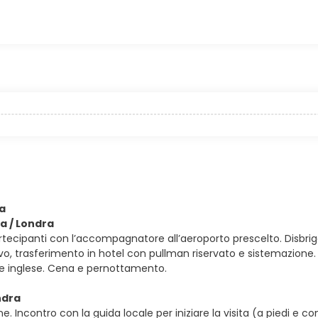
ra
ia / Londra
artecipanti con l’accompagnatore all’aeroporto prescelto. Disbrig
rivo, trasferimento in hotel con pullman riservato e sistemazion
le inglese. Cena e pernottamento.
ndra
e. Incontro con la guida locale per iniziare la visita (a piedi e c