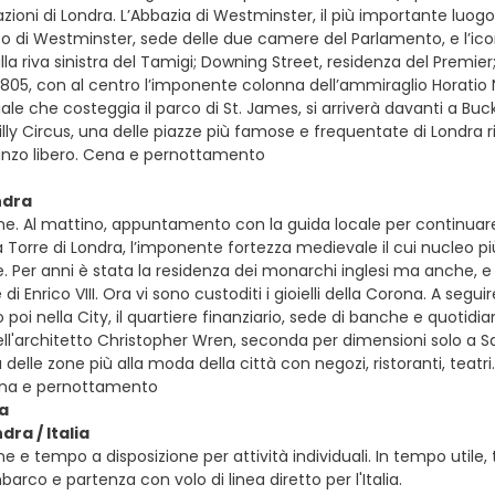
zioni di Londra. L’Abbazia di Westminster, il più importante luogo 
zzo di Westminster, sede delle due camere del Parlamento, e l’iconi
la riva sinistra del Tamigi; Downing Street, residenza del Premier;
 1805, con al centro l’imponente colonna dell’ammiraglio Horatio 
 viale che costeggia il parco di St. James, si arriverà davanti a Bu
illy Circus, una delle piazze più famose e frequentate di Londra 
ranzo libero. Cena e pernottamento
ndra
e. Al mattino, appuntamento con la guida locale per continuare l
la Torre di Londra, l’imponente fortezza medievale il cui nucleo pi
 Per anni è stata la residenza dei monarchi inglesi ma anche, e so
i Enrico VIII. Ora vi sono custoditi i gioielli della Corona. A segui
poi nella City, il quartiere finanziario, sede di banche e quotidian
ll'architetto Christopher Wren, seconda per dimensioni solo a S
delle zone più alla moda della città con negozi, ristoranti, teatri
Cena e pernottamento
ia
dra / Italia
e e tempo a disposizione per attività individuali. In tempo utile,
barco e partenza con volo di linea diretto per l'Italia.