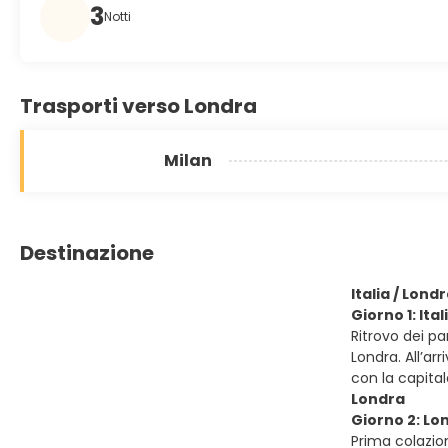
3
Notti
Trasporti verso Londra
Milan
Destinazione
Italia / Lond
Giorno 1: Ital
Ritrovo dei p
Londra. All’ar
con la capita
Londra
Giorno 2: Lo
Prima colazion