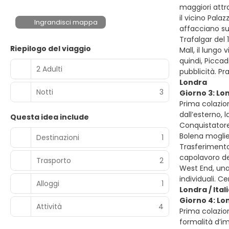
maggiori attra
il vicino Pala
Ingrandisci mappa
affacciano sul
Trafalgar del
Riepilogo del viaggio
Mall, il lungo
quindi, Piccad
2 Adulti
pubblicità. P
Londra
Notti
3
Giorno 3: Lo
Prima colazion
dall’esterno, 
Questa idea include
Conquistatore.
Bolena moglie d
Destinazioni
1
Trasferimento 
capolavoro de
Trasporto
2
West End, una 
individuali. 
Alloggi
1
Londra / Ital
Giorno 4: Lon
Attività
4
Prima colazion
formalità d’im