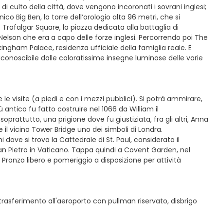
di culto della città, dove vengono incoronati i sovrani inglesi;
co Big Ben, la torre dell’orologio alta 96 metri, che si
 Trafalgar Square, la piazza dedicata alla battaglia di
Nelson che era a capo delle forze inglesi. Percorrendo poi The
ckingham Palace, residenza ufficiale della famiglia reale. E
riconoscibile dalle coloratissime insegne luminose delle varie
e visite (a piedi e con i mezzi pubblici). Si potrà ammirare,
ù antico fu fatto costruire nel 1066 da William il
prattutto, una prigione dove fu giustiziata, fra gli altri, Anna
re il vicino Tower Bridge uno dei simboli di Londra.
i dove si trova la Cattedrale di St. Paul, considerata il
an Pietro in Vaticano. Tappa quindi a Covent Garden, nel
. Pranzo libero e pomeriggio a disposizione per attività
 trasferimento all'aeroporto con pullman riservato, disbrigo