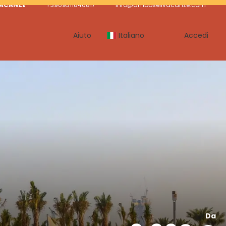
VACANZE
+3909311840817
info@amboselivacanze.com
Aiuto
Italiano
Accedi
Da