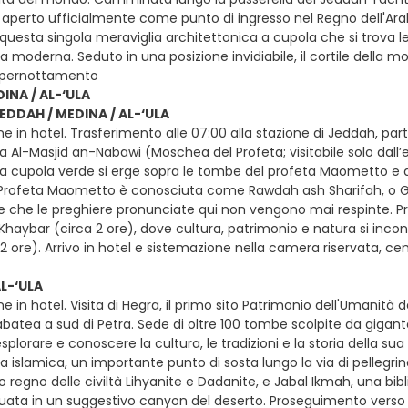
 aperto ufficialmente come punto di ingresso nel Regno dell'Arabi
 questa singola meraviglia architettonica a cupola che si trova
a moderna. Seduto in una posizione invidiabile, il cortile della mo
e pernottamento
INA / AL-‘ULA
JEDDAH / MEDINA / AL-‘ULA
e in hotel. Trasferimento alle 07:00 alla stazione di Jeddah, par
a Al-Masjid an-Nabawi (Moschea del Profeta; visitabile solo dall’
a cupola verde si erge sopra le tombe del profeta Maometto e dei
Profeta Maometto è conosciuta come Rawdah ash Sharifah, o Giard
ce che le preghiere pronunciate qui non vengono mai respinte. Pr
Khaybar (circa 2 ore), dove cultura, patrimonio e natura si incont
a 2 ore). Arrivo in hotel e sistemazione nella camera riservata, 
AL-‘ULA
e in hotel. Visita di Hegra, il primo sito Patrimonio dell'Umanità 
nabatea a sud di Petra. Sede di oltre 100 tombe scolpite da gigan
 esplorare e conoscere la cultura, le tradizioni e la storia della
l'era islamica, un importante punto di sosta lungo la via di pellegr
o regno delle civiltà Lihyanite e Dadanite, e Jabal Ikmah, una bibli
situata in un suggestivo canyon del deserto. Proseguimento verso 