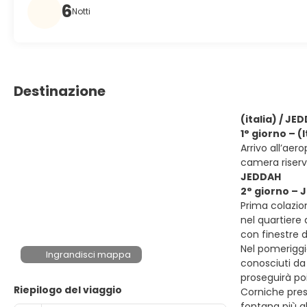
6
Notti
Destinazione
(italia) / JE
1° giorno – (
Arrivo all’aer
camera riser
JEDDAH
2° giorno –
Prima colazion
nel quartiere 
con finestre d
Nel pomeriggio
Ingrandisci mappa
conosciuti da
proseguirà poi
Riepilogo del viaggio
Corniche prese
fontana più a