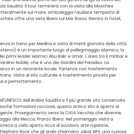
a Saudita. Il tour terminerà con la visita alla Moschea
 letteralmente sul mare, simboleggia l'audace tempesta di
schea offre una vista libera sul Mar Rosso. Rientro in hotel,
tenza in treno per Medina e visita di metà giornata della città
esterno) è un importante luogo di pellegrinaggio islamico, la
 primi leader islamici Abu Bakr e Umar. L'area tra il minbar e
ino Nobile, che è uno dei Giardini del Paradiso. La
anzo in un ristorante locale. Partenza con trasferimento
rano. Visita al sito culturale e trasferimento privato per
cena e pernottamento
dell'UNESCO dell'Arabia Saudita e il più grande sito conservato
tesche formazioni rocciose, questo antico sito è aperto ai
 sua gente. Proseguimento verso la Città Vecchia che divenne,
inaggio alla Mecca. Pranzo libero. Nel pomeriggio visita a
oteca a cielo aperto ricca di iscrizioni, arte rupestre,
Elephant Rock che gli arabi chiamano Jabal AlFil, una curiosa