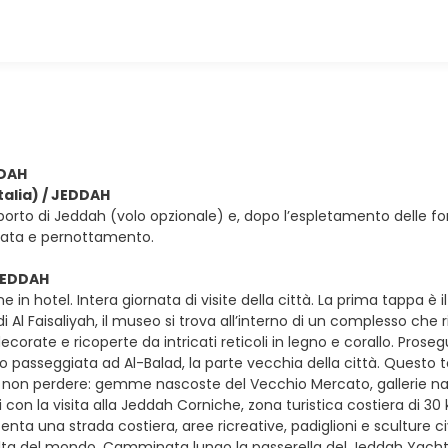
DDAH
Italia) / JEDDAH
oporto di Jeddah (volo opzionale) e, dopo l’espletamento delle fo
vata e pernottamento.
 JEDDAH
e in hotel. Intera giornata di visite della città. La prima tappa è
di Al Faisaliyah, il museo si trova all’interno di un complesso che r
ecorate e ricoperte da intricati reticoli in legno e corallo. Pro
 passeggiata ad Al-Balad, la parte vecchia della città. Questo tou
 non perdere: gemme nascoste del Vecchio Mercato, gallerie nas
 con la visita alla Jeddah Corniche, zona turistica costiera di 30 
nta una strada costiera, aree ricreative, padiglioni e sculture c
lta del mondo. Camminata lungo la passerella del Jeddah Yacht 