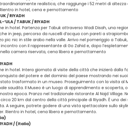
traordinariamente realistica, che raggiunge i 52 metri di altezz
 Rientro in hotel, cena e pernottamento
BUK / RIYADH
AL-‘ULA / TABUK / RIYADH
ne in hotel. Partenza per Tabuk attraverso Wadi Disah, una reg
he in jeep, percorso da ruscelli d’acqua con pareti a strapiombo
zo pic nic in stile arabo nella valle. Arrivo nel pomeriggio a Tab
, incontro con il rappresentante di Go Zahid e, dopo l’espletamen
nella camera riservata, cena libera e pernottamento
RIYADH
e in hotel. Intera giornata di visite della città che inizierà dall
iconquista del potere e del dominio del paese mostrando nei suoi c
stato trasformato in un museo. Proseguimento con la visita al M
ale saudita. Il Museo è un luogo di apprendimento e scoperta, of
a nostra epoca. Pranzo nel tradizionale ristorante Al Najd Village. 
 circa 20 km dal centro della città principale di Riyadh. È uno dei s
ta. A seguire, potrete godere di una vista spettacolare sullo skylin
. Rientro in hotel, cena libera e pernottamento.
lia)
IYADH / (Italia)