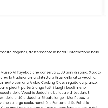
rmalità doganali, trasferimento in hotel. Sistemazione nella
 il Museo Al Tayebat, che conserva 2500 anni di storia. Situato
icrea la tradizionale architettura Hijazi della città vecchia,
seguimento con una Arabic Cooking Class seguita dal pranzo.
r a piedi ti porterà lungo tutti i luoghi locali meno
coste della Vecchia Jeddah, cibo locale di Jeddah. Si
km della città di Jeddha. Situata lungo il Mar Rosso, la
iviche su larga scala, nonché la Fontana di Re Fahd, la
Club and Marina, primo del suo genere lungo la costa del