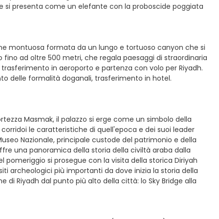
a e si presenta come un elefante con la proboscide poggiata
ione montuosa formata da un lungo e tortuoso canyon che si
 fino ad oltre 500 metri, che regala paesaggi di straordinaria
uk, trasferimento in aeroporto e partenza con volo per Riyadh.
to delle formalità doganali, trasferimento in hotel.
a fortezza Masmak, il palazzo si erge come un simbolo della
orridoi le caratteristiche di quell'epoca e dei suoi leader
useo Nazionale, principale custode del patrimonio e della
fre una panoramica della storia della civiltà araba dalla
Nel pomeriggio si prosegue con la visita della storica Diriyah
iti archeologici più importanti da dove inizia la storia della
e di Riyadh dal punto più alto della città: lo Sky Bridge alla