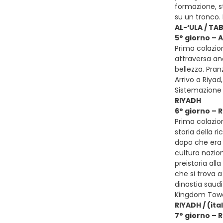
formazione, s
su un tronco.
AL-‘ULA / TA
5° giorno – 
Prima colazio
attraversa anc
bellezza. Pran
Arrivo a Riyad
Sistemazione 
RIYADH
6° giorno – 
Prima colazion
storia della r
dopo che era 
cultura nazion
preistoria all
che si trova a
dinastia saudi
Kingdom Tower
RIYADH / (ita
7° giorno – R