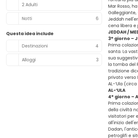
2 Adulti
Mar Rosso, ha
Galleggiante,
Notti
6
Jeddah nell'er
cena libera 
JEDDAH / MED
Questa idea include
3° giorno – 
Prima colazion
Destinazioni
4
santa. La vast
sua suggestiv
Alloggi
3
la tomba del 
tradizione di
privato verso 
AL-‘Ula (circ
AL-‘ULA
4° giorno – 
Prima colazion
della civiltà 
visitatori per
all'inizio del
Dadan, l'antic
petroglifi e 