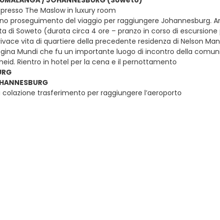
PUMALANGA / JOHANNESBURG (Soweto)
presso The Maslow in luxury room
o proseguimento del viaggio per raggiungere Johannesburg. Arrivo 
a di Soweto (durata circa 4 ore – pranzo in corso di escursion
vace vita di quartiere della precedente residenza di Nelson Mande
egina Mundi che fu un importante luogo di incontro della comuni
heid. Rientro in hotel per la cena e il pernottamento
URG
JOHANNESBURG
 colazione trasferimento per raggiungere l’aeroporto