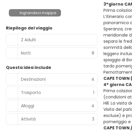
3°giorno CA
Prima colazion
Ingrandisci mappa
L’itinerario c
panoramica di
Riepilogo del viaggio
Speranza, crea
meridionale d
2 Adulti
separa le fre
sommità della
Notti
8
leggero inclu
spiaggia di Bo
tardo pomerig
Questa idea include
Pernottament
CAPE TOWN (v
Destinazioni
4
4° giorno CA
Prima colazion
Trasporto
1
(condizioni at
Hill. La visit
Alloggi
4
Visita del par
escluse) e pro
Attività
3
pomeriggio e 
CAPE TOWN /