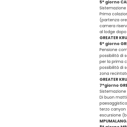
5° giorno C
Sistemazione
Prima colazio
(partenza ore 
camera riserv
al lodge dopo
GREATER KR
6° giorno G
Pensione compl
possibilità di
per la prima c
possibilità d
zona recintat
GREATER KRU
7°giorno GR
Sistemazione 
Di buon matti
paesaggistico
terzo canyon 
escursione (b
MPUMALANGA