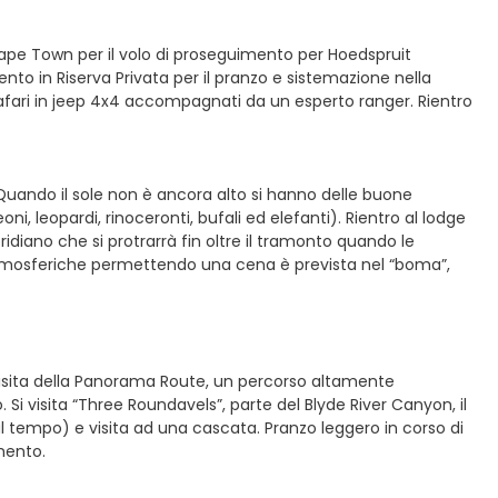
ape Town per il volo di proseguimento per Hoedspruit
mento in Riserva Privata per il pranzo e sistemazione nella
afari in jeep 4x4 accompagnati da un esperto ranger. Rientro
. Quando il sole non è ancora alto si hanno delle buone
oni, leopardi, rinoceronti, bufali ed elefanti). Rientro al lodge
ridiano che si protrarrà fin oltre il tramonto quando le
 atmosferiche permettendo una cena è prevista nel “boma”,
isita della Panorama Route, un percorso altamente
i visita “Three Roundavels”, parte del Blyde River Canyon, il
tempo) e visita ad una cascata. Pranzo leggero in corso di
mento.