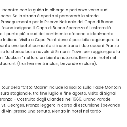
. Incontro con la guida in albergo e partenza verso sud.
 foche. Se la strada è aperta si percorrerà la strada
. Proseguimento per la Riserva Naturale del Capo di Buona
e fauna indigene. Il Capo di Buona Speranza è l’estremità
 il punto più a sud del continente africano e idealmente
 Indiano. Visita a Cape Point dove è possibile raggiungere la
l punto ove ipoteticamente si incontrano i due oceani. Pranzo
rso la storica base navale di Simon's Town per raggiungere la
i “Jackass” nel loro ambiente naturale. Rientro in hotel nel
taurant (trasferimenti inclusi, bevande escluse).
l tour della “Città Madre” include la risalita sulla Table Montain
a stagionale, tra fine luglio e fine agosto, visita di Signal
 Speranza - Costruito dagli Olandesi nel 1666, Grand Parade.
di St. Georges. Pranzo leggero in corso di escursione (bevande
di vini presso una tenuta. Rientro in hotel nel tardo