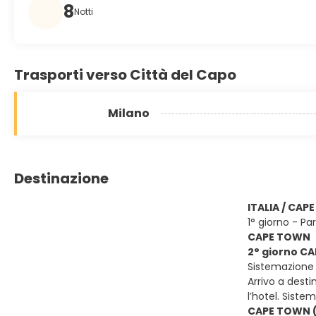
8
Notti
Trasporti verso Città del Capo
Milano
Destinazione
ITALIA / CA
1° giorno - Par
CAPE TOWN
2° giorno C
Sistemazione 
Arrivo a desti
l’hotel. Siste
CAPE TOWN (