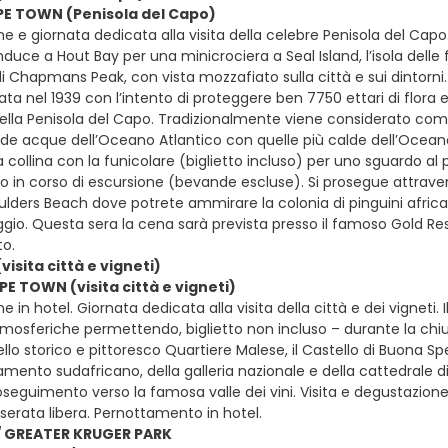
PE TOWN (Penisola del Capo)
e e giornata dedicata alla visita della celebre Penisola del Capo
onduce a Hout Bay per una minicrociera a Seal Island, l’isola delle
 Chapmans Peak, con vista mozzafiato sulla città e sui dintorni
ta nel 1939 con l’intento di proteggere ben 7750 ettari di flora 
ella Penisola del Capo. Tradizionalmente viene considerato come
dde acque dell’Oceano Atlantico con quelle più calde dell’Oceano
 collina con la funicolare (biglietto incluso) per uno sguardo a
so in corso di escursione (bevande escluse). Si prosegue attrave
ulders Beach dove potrete ammirare la colonia di pinguini african
gio. Questa sera la cena sarà prevista presso il famoso Gold Res
o.
isita città e vigneti)
PE TOWN (visita città e vigneti)
e in hotel. Giornata dedicata alla visita della città e dei vigneti. I
mosferiche permettendo, biglietto non incluso – durante la chiusur
a dello storico e pittoresco Quartiere Malese, il Castello di Buona
lamento sudafricano, della galleria nazionale e della cattedrale 
seguimento verso la famosa valle dei vini. Visita e degustazione 
serata libera. Pernottamento in hotel.
 GREATER KRUGER PARK