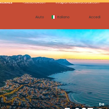
VACANZE
+3909311840817
info@amboselivacanze.com
Aiuto
Italiano
Accedi
Da