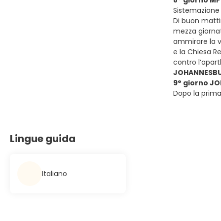
8° giorno M
Sistemazione 
Di buon mattin
mezza giornat
ammirare la vi
e la Chiesa R
contro l’apart
JOHANNESB
9° giorno 
Dopo la prima
Lingue guida
Italiano