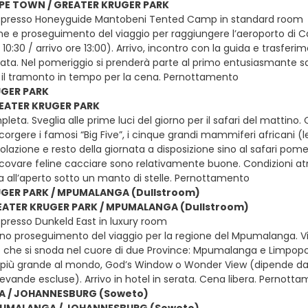
APE TOWN / GREATER KRUGER PARK
 presso Honeyguide Mantobeni Tented Camp in standard room
ne e proseguimento del viaggio per raggiungere l’aeroporto di C
10:30 / arrivo ore 13:00). Arrivo, incontro con la guida e trasferi
ata. Nel pomeriggio si prenderà parte al primo entusiasmante s
 il tramonto in tempo per la cena. Pernottamento
UGER PARK
REATER KRUGER PARK
eta. Sveglia alle prime luci del giorno per il safari del mattino
 scorgere i famosi “Big Five”, i cinque grandi mammiferi africani (le
olazione e resto della giornata a disposizione sino al safari pome
i scovare feline cacciare sono relativamente buone. Condizioni
a all’aperto sotto un manto di stelle. Pernottamento
GER PARK / MPUMALANGA (Dullstroom)
EATER KRUGER PARK / MPUMALANGA (Dullstroom)
presso Dunkeld East in luxury room
no proseguimento del viaggio per la regione del Mpumalanga. V
 che si snoda nel cuore di due Province: Mpumalanga e Limpopo. S
più grande al mondo, God’s Window o Wonder View (dipende dal 
evande escluse). Arrivo in hotel in serata. Cena libera. Pernotta
 / JOHANNESBURG (Soweto)